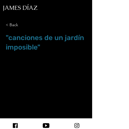
JAMES DÍAZ
< Back
"canciones de un jardín
imposible"
Oct.10.25