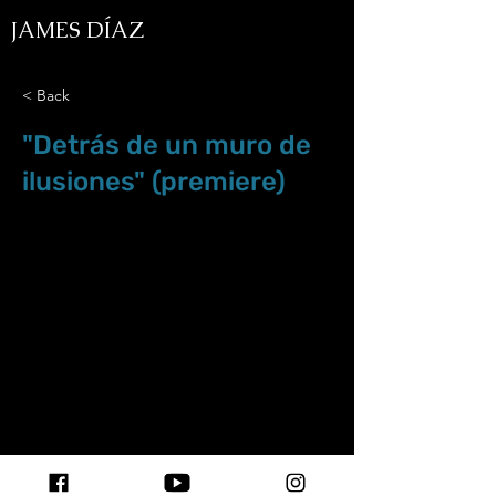
JAMES DÍAZ
< Back
"Detrás de un muro de
ilusiones" (premiere)
Jul.19.19