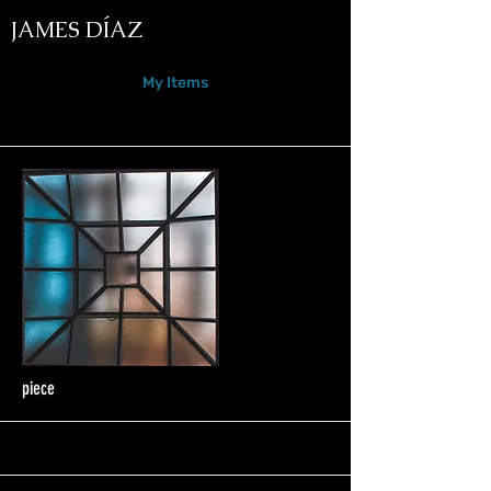
JAMES DÍAZ
My Items
I'm a title. ​Click here to edit me.
piece